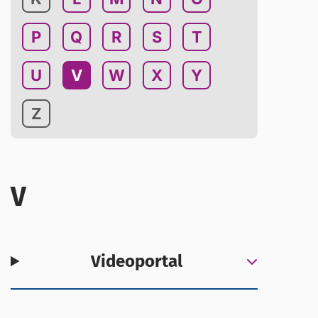
P
Q
R
S
T
U
V
W
X
Y
Z
V
Videoportal