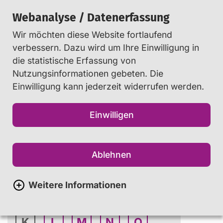
Webanalyse / Datenerfassung
Wir möchten diese Website fortlaufend
Suchen
verbessern. Dazu wird um Ihre Einwilligung in
die statistische Erfassung von
Nutzungsinformationen gebeten. Die
Startseite
Info
...
Glossar
Einwilligung kann jederzeit widerrufen werden.
Einwilligen
Glossar
Ablehnen
A
B
C
D
E
Weitere Informationen
F
G
H
I
J
K
L
M
N
O