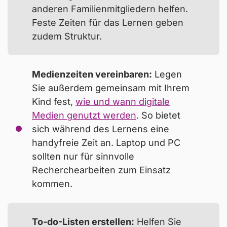
an, einen
Arbeitsplatz für Ihr Kind einzurichten
.
anderen Familienmitgliedern helfen.
Oft findet sich dafür eine passende Ecke im
Feste Zeiten für das Lernen geben
Kinder- bzw. Jugendzimmer. Weiterhin ist es
zudem Struktur.
empfehlenswert, den Computerarbeitsplatz
möglichst
ergonomisch
einzurichten. Auf diese
Weise kann ihr Kind komfortabel und
Medienzeiten vereinbaren:
Legen
rückenfreundlich lernen. Das Institut für Arbeit
Sie außerdem gemeinsam mit Ihrem
und Gesundheit der Deutschen Gesetzlichen
Kind fest,
wie und wann digitale
Unfallversicherungen hat alle
Merkmale eines
Medien genutzt werden
. So bietet
ergonomischen Arbeitsplatzes
in einem
sich während des Lernens eine
download
baren PDF
zusammengefasst.
handyfreie Zeit an. Laptop und PC
sollten nur für sinnvolle
Recherchearbeiten zum Einsatz
kommen.
To-do
-Listen erstellen:
Helfen Sie