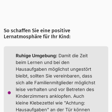
Anzeichen einer exzessiven
Mediennutzung
So schaffen Sie eine positive
Lernatmosphäre für Ihr Kind:
Ruhige Umgebung:
Damit die Zeit
beim Lernen und bei den
Die wichtigste Voraussetzung, um zuhause
Hausaufgaben möglichst ungestört
erfolgreich zu lernen oder Hausaufgaben zu
bleibt, sollten Sie vereinbaren, dass
erledigen, ist eine ruhige und zugleich
sich alle Familienmitglieder möglichst
anregende Lernatmosphäre. Um Aufgaben
leise verhalten und vor Betreten des
konzentriert bearbeiten zu können, brauchen
Kinderzimmers anklopfen. Auch
Jugendliche einen
Rückzugsort
, an welchem sie
kleine Klebezettel wie "Achtung:
möglichst ungestört sind. Dafür bietet es sich
Hausaufgaben" an der Tür können