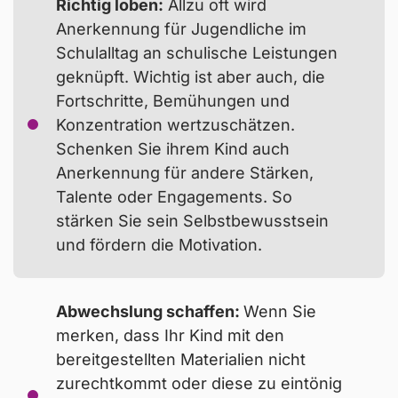
Richtig loben:
Allzu oft wird
Anerkennung für Jugendliche im
Schulalltag an schulische Leistungen
geknüpft. Wichtig ist aber auch, die
Fortschritte, Bemühungen und
Konzentration wertzuschätzen.
Schenken Sie ihrem Kind auch
Anerkennung für andere Stärken,
Wenn Jugendliche am Smartphone tippen,
Talente oder Engagements. So
anstatt ihre Schulaufgaben zu erledigen, fehlt in
stärken Sie sein Selbstbewusstsein
vielen Fällen einfach die nötige Motivation. Da
und fördern die Motivation.
es vielen Jugendlichen schwerfällt diese zu
Hause aufzubringen, gibt es einige Tipps, wie
Sie Ihr Kind beim Lernen unterstützen
können:
Abwechslung schaffen:
Wenn Sie
merken, dass Ihr Kind mit den
bereitgestellten Materialien nicht
zurechtkommt oder diese zu eintönig