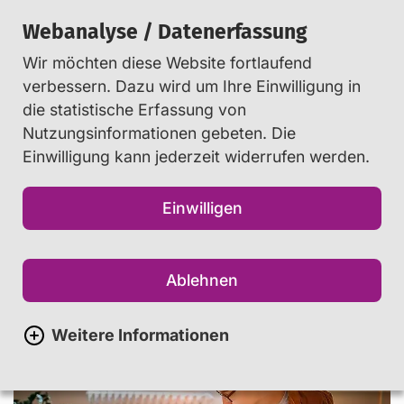
Webanalyse / Datenerfassung
Wir möchten diese Website fortlaufend
Suchen
verbessern. Dazu wird um Ihre Einwilligung in
die statistische Erfassung von
Nutzungsinformationen gebeten. Die
Startseite
Eltern
...
Einwilligung kann jederzeit widerrufen werden.
Die perfekte Lernumgebung
Einwilligen
Mehr Motivation beim
Lernen – Tipps für Eltern
Ablehnen
[mixetto] via Getty Images
Weitere Informationen