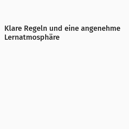
zu unterstützen und für neue Motivation beim
Lernen zu sorgen.
Klare Regeln und eine angenehme
Lernatmosphäre
Für Jugendliche ist es nicht immer leicht, direkt
nach der Schule die Hausaufgaben zu erledigen
oder für Klausuren zu lernen. Möglicherweise
ist das Kind müde, hatte einen schlechten Tag
oder ist generell unmotiviert. Um eine Lösung
für die Situation zu finden, können Sie zunächst
das Gespräch mit Ihrem Kind suchen
.
Ergründen Sie, wie es Ihrem Kind geht, warum
es Probleme mit dem Lernen hat und was es