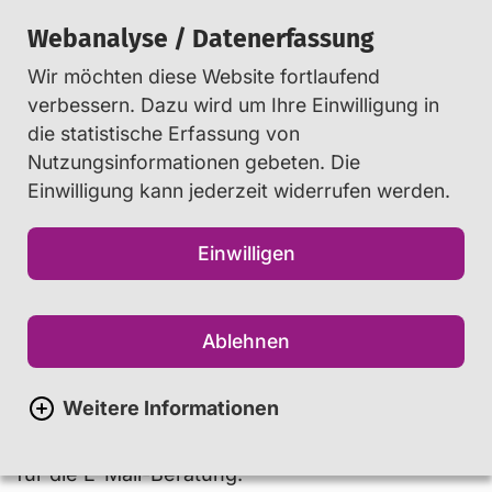
Webanalyse / Datenerfassung
Wir möchten diese Website fortlaufend
Suchen
verbessern. Dazu wird um Ihre Einwilligung in
die statistische Erfassung von
Nutzungsinformationen gebeten. Die
Startseite
Beratung
...
E-Mail-Beratung
Einwilligung kann jederzeit widerrufen werden.
E-Mail-Beratung für Eltern,
Einwilligen
Lehr- und Fachkräfte
Ablehnen
Log-in und Registrierung
Weitere Informationen
Mit nur einem Klick gelangen Sie zur Anmeldung
für die E-Mail-Beratung: