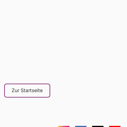
Wie läuft die E-Mail-Beratung ab?
Wie schnell erhalte ich eine
Antwort?
Welche Vorteile hat die E-Mail-
Beratung bei exzessiver
Mediennutzung?
Zur Startseite
Wie geht es im Anschluss an die E-
Mail-Beratung weiter?