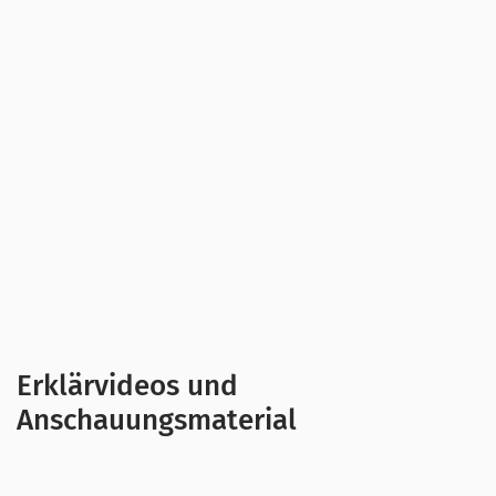
Der
Ratgeber "Fake News"
von Juuuport
Weitere Links, beispielsweise mit
Faktenchecks
oder
Tutorials
, findet ihr hier:
ARD-Faktenfinder
BR-#Faktenfuchs
Erklärvideos und
Anschauungsmaterial