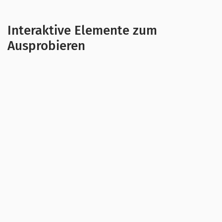
Interaktive Elemente zum
Ausprobieren
Hier findest du Videos, die das Thema "Fake
News" erklären und tiefer beleuchten. Um
deinen Vortrag ein bisschen aufzulockern,
könntest du zum Beispiel einen kurzen Clip als
Einstieg in das Thema zeigen oder als