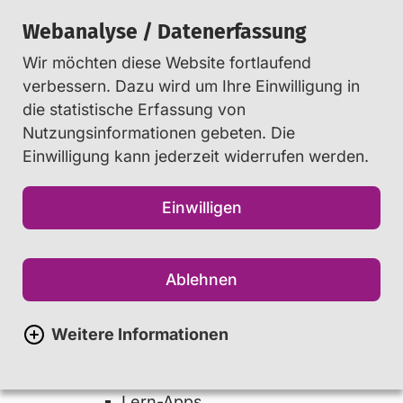
Webanalyse / Datenerfassung
Wir möchten diese Website fortlaufend
Suchen
verbessern. Dazu wird um Ihre Einwilligung in
die statistische Erfassung von
Nutzungsinformationen gebeten. Die
Sitemap
Einwilligung kann jederzeit widerrufen werden.
Einwilligen
Jugendliche
Check dich selbst
Ablehnen
Apps
WhatsApp-Datenschutz
Macht TikTok süchtig?
Weitere Informationen
Messenger-Dienste
Apps zur Entspannung
Lern-Apps