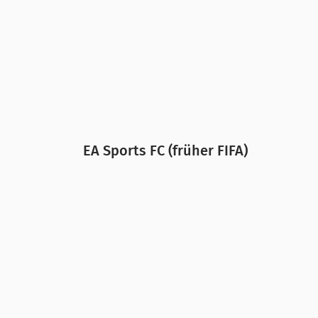
Fortnite
,
Minecraft
und Co. – Angesag
warum dich manche Spiele regelrecht 
kannst, erfährst du in diesem Artikel.
EA Sports FC (früher FIFA)
Die verrückte Story und der coole Co
Spielfigur zu gestalten und anschließe
"Battle Royal"-Modus gilt es, allein 
gegnerischen Spieler:innen müssen da
werden. Der Ehrgeiz zu gewinnen, sic