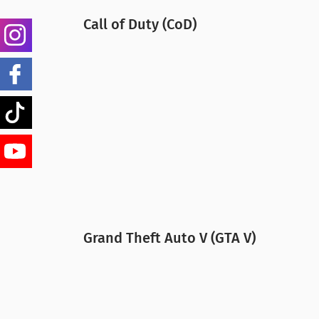
eigenes Team zusammenzustellen. Da
Call of Duty (CoD)
Erfolge bekommt. Um wirklich gute und
Instagram
es aber eine große Portion Glück, vie
Ultimate Team-Modus regelmäßig disku
Facebook
Tiktok
YouTube
Fast die gesamte Spielebranche hat 201
erschaffen und dann für eine Rekordsu
sich schon fast zu einem eigenen Kult
Minecraft nach Belieben Leben, Bauen
Grand Theft Auto V (GTA V)
Mittlerweile haben sich richtige Geme
bauen wiederum berühmte Bauwerke wie
entspricht in der realen Welt Tagen, 