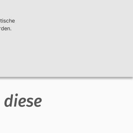
Leichte Sprache
Kontrast
stische
rden.
Suchen
Info
Net-Piloten
 diese