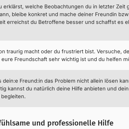
ene Gespräch
mit deiner Freundin oder deinem Freund 
 du erklärst, welche Beobachtungen du in letzter Zeit
u reden, sondern auch die Betroffenen selbst können 
kann, bleibe konkret und mache deiner Freundin bzw
 dass ein Problem besteht und wusste nur nicht, wie 
it erreichst du Betroffene besser und schaffst es eh
chen ist nicht immer einfach. Um dir das Gespräch 
du vorgehen kannst:
ion traurig macht oder du frustriert bist. Versuche,
 eure Freundschaft sehr wichtig ist und du helfen m
dein:e Freund:in das Problem nicht allein lösen ka
ig kannst du natürlich deine Hilfe anbieten und dei
begleiten.
fühlsame und professionelle Hilfe