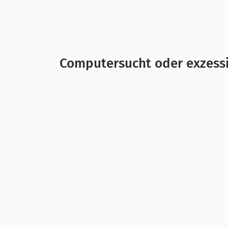
Computersucht oder exzessi
Hast du das Gefühl, dass eine Freundi
immer wichtiger wird? Für Freund:inn