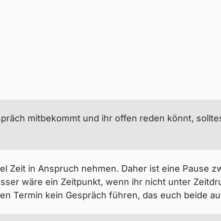
einem Freundeskreis, kannst du der- oder demjenig
ist gesund?
tzung
spräch mitbekommt und ihr offen reden könnt, sollte
iele zum Problem?
l Zeit in Anspruch nehmen. Daher ist eine Pause z
esser wäre ein Zeitpunkt, wenn ihr nicht unter Zeitdr
gen Termin kein Gespräch führen, das euch beide a
eine Beobachtungen ansprichst, ohne Vorwürfe zu ma