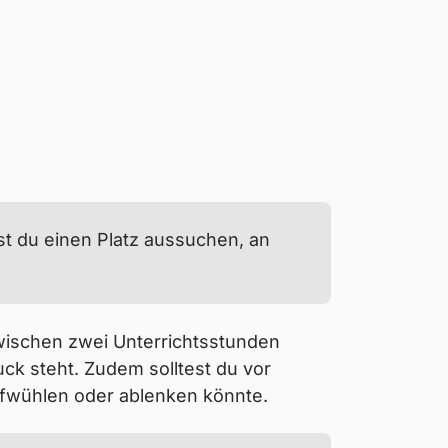
en helfen.
st du einen Platz aussuchen, an
wischen zwei Unterrichtsstunden
uck steht. Zudem solltest du vor
ufwühlen oder ablenken könnte.
chen. Dabei erklärst du am besten,