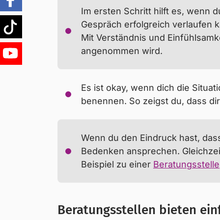
warum du dir Sorgen machst. Das
off
Im ersten Schritt hilft es, wenn
direkt über deine Gefühle und Ängste z
Gespräch erfolgreich verlaufen 
Tiktok
hat sie oder er selbst schon erkannt,
Mit Verständnis und Einfühlsamke
Probleme und Schwierigkeiten anzuspre
angenommen wird.
YouTube
für dich einige Tipps gesammelt, wie 
Es ist okay, wenn dich die Situat
benennen. So zeigst du, dass dir
Wenn du den Eindruck hast, dass 
Bedenken ansprechen. Gleichzeit
Beispiel zu einer
Beratungsstelle
Beratungsstellen bieten ein