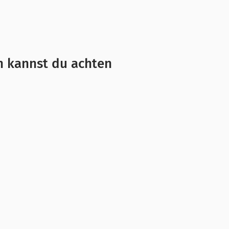
n kannst du achten
er ihm das Handy oder der Computer
 möchtest gern helfen oder das