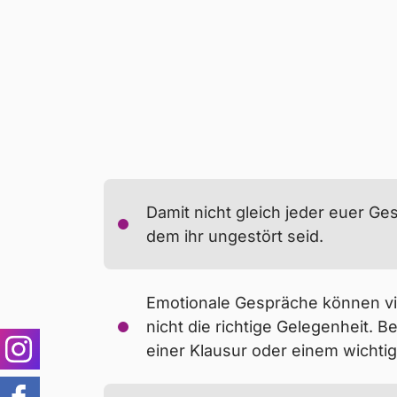
Bemerkst du diese Veränderungen in d
Wie viel Social Media 
Übermäßige Handynu
Damit nicht gleich jeder euer Ge
Wann werden Videosp
dem ihr ungestört seid.
Emotionale Gespräche können vie
nicht die richtige Gelegenheit. B
Instagram
einer Klausur oder einem wichti
Zunächst ist es hilfreich, wenn du d
Facebook