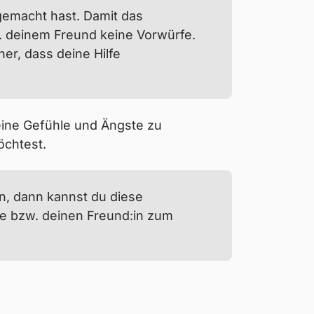
gibt nicht nur dir die Möglichkeit,
 gemacht hast. Damit das
ihre Situation schildern. Vielleicht
. deinem Freund keine Vorwürfe.
man darüber reden soll.
er, dass deine Hilfe
ein wenig zu erleichtern, haben wir
 deine Gefühle und Ängste zu
öchtest.
nn, dann kannst du diese
ne bzw. deinen Freund:in zum