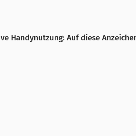
ve Handynutzung: Auf diese Anzeiche
n oder ein Freund sich von dir entfernt, weil ihr od
en und Angehörige ist das
keine leichte Situation.
Du