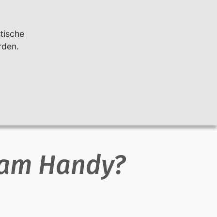
Leichte Sprache
Kontrast
stische
rden.
Suchen
Info
Net-Piloten
 am Handy?