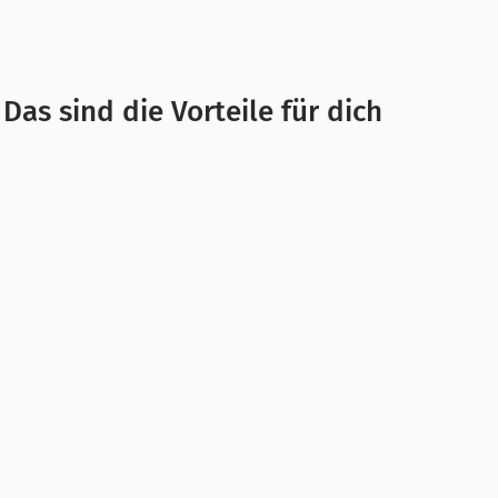
Das sind die Vorteile für dich
um gesund und ausgeglichen zu bleiben. Oftmals ve
 uns selbst zu nehmen. Vielleicht kennst du das: Ein
Zeit vergangen, als geplant. Obwohl Smartphones oft 
e Auszeiten
zu nehmen. Es gibt zahlreiche Apps, di
bieten.
eit, Meditation und Yoga deinen Alltag bereichern 