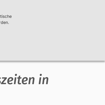
Leichte Sprache
Kontrast
stische
rden.
Suchen
Info
Net-Piloten
zeiten in