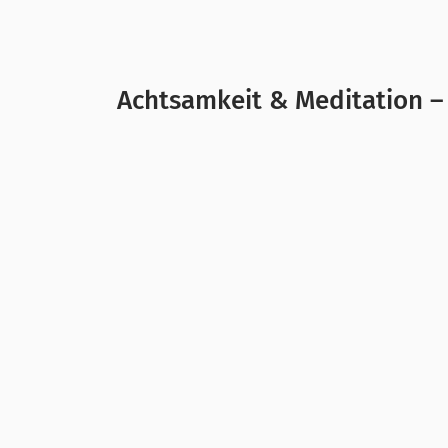
Achtsamkeit & Meditation – 
Regelmäßige Pausen sind essenziell, 
bewusst abzuschalten und uns Zeit für
WhatsApp, und plötzlich ist viel mehr 
uns gleichzeitig dabei helfen,
bewusst
dir sinnvolle Entspannungsübungen an
Hier findest du Infos, warum Achtsamk