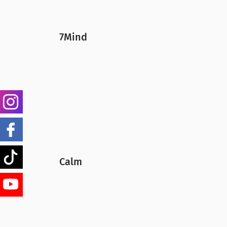
Aufmerksamkeit
im Alltag erhöhen
Selbstwahrnehmung
stärken
7Mind
Besseren Umgang mit eigenen
Gef
Kreativität
fördern
Mehr
Entspannung
und
Motivation
Instagram
Diese Vorteile unterstützen dich dabe
Facebook
zudem, deine eigenen Gefühle besser 
Tiktok
Calm
YouTube
Es gibt zahlreiche Apps, die dich dabe
Auswahl: