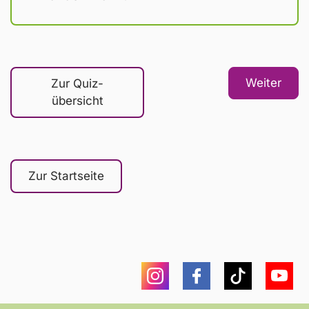
Zur Quiz­
übersicht
Zur Startseite
Instagram
Facebook
Tiktok
You