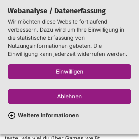
Webanalyse / Datenerfassung
Wir möchten diese Website fortlaufend
Suchen
verbessern. Dazu wird um Ihre Einwilligung in
die statistische Erfassung von
Nutzungsinformationen gebeten. Die
Startseite
Jugendliche
...
Videospiel-Quiz
Einwilligung kann jederzeit widerrufen werden.
Videospiel-Quiz
Einwilligen
Ablehnen
Willkommen zum Quiz über
Videospiele
Weitere Informationen
Probiere dich an den folgenden Fragen und
teste, wie viel du über Games weißt.