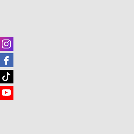
Instagram
Facebook
Für wen ist die On
Tiktok
YouTube
Wie kannst
Wie kann dich die Onl