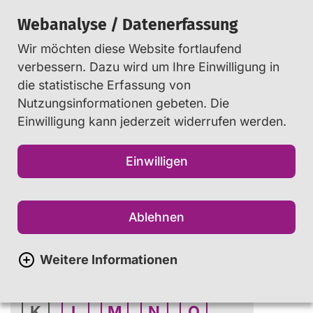
Webanalyse / Datenerfassung
Wir möchten diese Website fortlaufend
Suchen
verbessern. Dazu wird um Ihre Einwilligung in
die statistische Erfassung von
Nutzungsinformationen gebeten. Die
Startseite
Info
...
Glossar
Einwilligung kann jederzeit widerrufen werden.
Einwilligen
Glossar
Ablehnen
A
B
C
D
E
Weitere Informationen
F
G
H
I
J
K
L
M
N
O