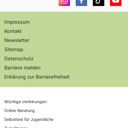
sichere Surfumgebung für Kinder und
Jugendliche. Wir stellen Ihnen hier die
Impressum
wichtigsten Jugendschutzfilter und
Kindersicherungen der jeweiligen Geräte
Kontakt
und Plattformen vor und beschreiben,
Newsletter
welche…
Sitemap
Datenschutz
Erfahren Sie mehr
Barriere melden
Erklärung zur Barrierefreiheit
asife – stock.adobe.com
Wichtige Verlinkungen:
Online-Beratung
Selbsttest für Jugendliche