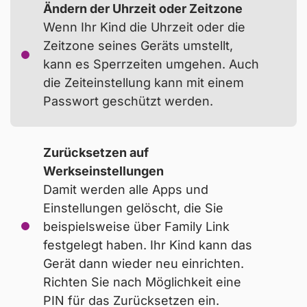
Ändern der Uhrzeit oder Zeitzone
Link”, über die Apple-Familienfreigabe oder mit
Wenn Ihr Kind die Uhrzeit oder die
“Microsoft Family Safety” können Sie Ihr Handy
Zeitzone seines Geräts umstellt,
mit dem Ihres Kindes verbinden. Als Elternteil
kann es Sperrzeiten umgehen. Auch
behalten Sie so den Überblick über die
die Zeiteinstellung kann mit einem
Aktivitäten und Zeit-Limits Ihres Kindes,
Passwort geschützt werden.
während Ihr Nachwuchs ein Benutzerkonto mit
eingeschränkten Berechtigungen besitzt.
Zurücksetzen auf
Werkseinstellungen
Damit werden alle Apps und
Einstellungen gelöscht, die Sie
Über Anwendungen wie
Google Family Link
beispielsweise über Family Link
können Sie einstellen, wie viel Medienzeit Ihr
festgelegt haben. Ihr Kind kann das
Kind zur Verfügung haben darf. Dies kann
Gerät dann wieder neu einrichten.
insgesamt für die Gerätenutzung oder für
Richten Sie nach Möglichkeit eine
einzelne Apps limitiert werden. Auch viele Apps,
PIN für das Zurücksetzen ein.