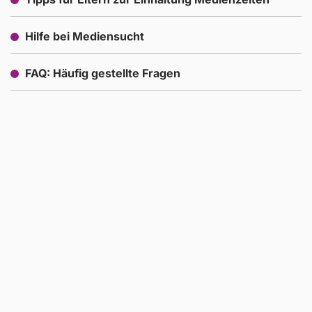
Hilfe bei Mediensucht
FAQ: Häufig gestellte Fragen
Wie Kinder Zeitbegrenzungen bei
digitalen Medien umgehen und was Eltern
tun können