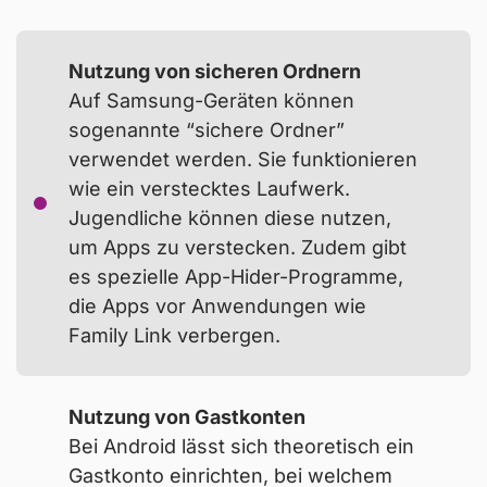
Streaming-Dienste und Videospiel-Plattformen
bieten integrierte Kindersicherungen. Das
Nutzung von sicheren Ordnern
beliebte soziale Netzwerk
TikTok
bietet die
Auf Samsung-Geräten können
Möglichkeit, die App zu individuell festgelegten
sogenannte “sichere Ordner”
Zeiten zu pausieren. Außerdem können Eltern
verwendet werden. Sie funktionieren
Aktivitäten ihres Kindes, wie etwa das
wie ein verstecktes Laufwerk.
Blockieren eines Accounts, einsehen.
Jugendliche können diese nutzen,
Aber technische Zeitbegrenzungen bieten keine
um Apps zu verstecken. Zudem gibt
100%ige Sicherheit. Es kann daher durchaus
es spezielle App-Hider-Programme,
möglich sein, dass Ihr Kind die Bildschirmzeit
die Apps vor Anwendungen wie
austrickst.
Family Link verbergen.
Nutzung von Gastkonten
Bei Android lässt sich theoretisch ein
Gastkonto einrichten, bei welchem