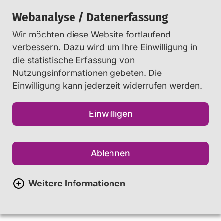
Webanalyse / Datenerfassung
Wir möchten diese Website fortlaufend
Suchen
verbessern. Dazu wird um Ihre Einwilligung in
die statistische Erfassung von
Nutzungsinformationen gebeten. Die
Startseite
Eltern
...
Einwilligung kann jederzeit widerrufen werden.
Bildschirmzeit-Tricks erkennen
Einwilligen
Trickst mein Kind bei der
Medienzeit? Was Eltern
Ablehnen
wissen sollten
Weitere Informationen