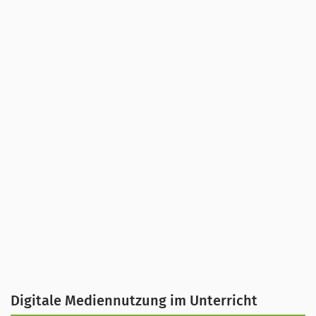
Im modernen Schulalltag fällt es Schülerinnen
und Schülern immer schwerer, sich im
Unterricht zu konzentrieren. Vor allem
Smartphones und der ständige Zugang zu
Unterhaltung und sozialen Medien scheinen zu
einer geringeren Aufmerksamkeitsspanne zu
führen. Auch die Belastung durch Prüfungen
Digitale Mediennutzung im Unterricht
und Hausaufgaben führen zu Stress und