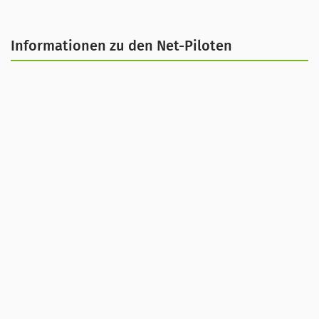
Informationen zu den Net-Piloten
In diesem Beitrag stellen wir Ideen für mögliche
Referats- und Diskussionsthemen für
Schulklassen bereit. Die Themen sollen
Jugendliche zur Selbstreflexion und zur
Betrachtung unterschiedlicher Standpunkte
anregen. Erfahren Sie darüber hinaus, unter
welchen Voraussetzungen eine Diskussion über
diese Themen stattfinden kann.