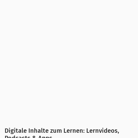
Die Entwicklung einer sicheren
Medienkompetenz ist ein Grundpfeiler der
Suchtprävention. Damit Jugendliche einen
(selbst-)kritischen und sinnvollen Umgang mit
den digitalen Medien erlernen können,
benötigen sie nicht nur fachliche Kenntnisse,
sondern sollten auch die Möglichkeit erhalten,
sich mit ihrem eigenen Nutzungsverhalten
auseinanderzusetzen. Die offene Diskussion
über problematisches Nutzungsverhalten und
Digitale Inhalte zum Lernen: Lernvideos,
die Aufklärung über die Risiken exzessiver