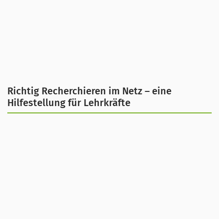
Richtig Recherchieren im Netz – eine
Hilfestellung für Lehrkräfte
Dieser Artikel unterstützt Sie dabei, wie Sie als
Lehrkraft digitale Medien sinnvoll in den
Unterricht integrieren und welche Lernziele
damit verfolgt werden können. Außerdem wird
die Frage geklärt, inwiefern Schulen von den
Möglichkeiten der Digitalisierung profitieren