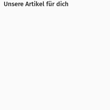
Unsere Artikel für dich
Das
Internet ist so fest im Alltag verankert
, dass
es aus unserem Leben eigentlich nicht mehr
wegzudenken ist. Selbst wenn du nicht aktiv auf
Social Media unterwegs bist oder Online-
Videospiele zockst, schaust du dir vielleicht
Videos auf YouTube an oder streamst deine
Lieblingsserie.