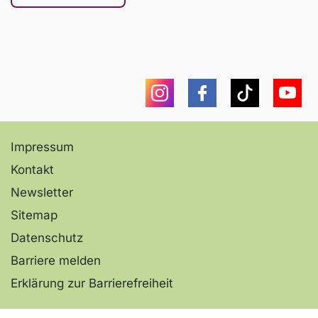
auch Tipps zum Internet-Fasten.
Mehr erfahren
Instagram
Facebook
Tiktok
You
Brian – stock.adobe.com
Impressum
Kontakt
Newsletter
Sitemap
Datenschutz
Barriere melden
Erklärung zur Barrierefreiheit
Übermäßige Internetnutzung