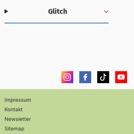
Glitch
Instagram
Facebook
Tiktok
You
Impressum
Kontakt
Newsletter
Sitemap