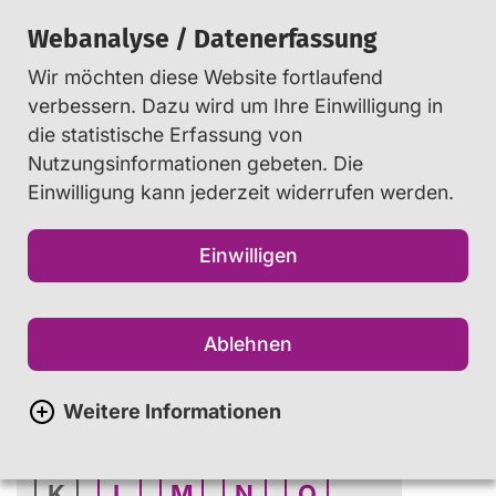
Webanalyse / Datenerfassung
Wir möchten diese Website fortlaufend
Suchen
verbessern. Dazu wird um Ihre Einwilligung in
die statistische Erfassung von
Nutzungsinformationen gebeten. Die
Startseite
Info
...
Glossar
Einwilligung kann jederzeit widerrufen werden.
Einwilligen
Glossar
Ablehnen
A
B
C
D
E
Weitere Informationen
F
G
H
I
J
K
L
M
N
O