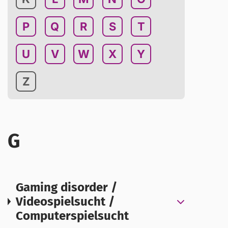
P
Q
R
S
T
U
V
W
X
Y
Z
G
Gaming disorder /
Videospielsucht /
Computerspielsucht