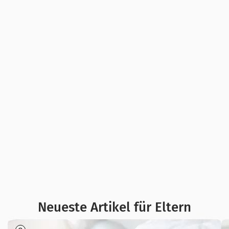
Führt oft zu
Ich weiß nicht,
Streit
wo ich
anfangen soll
[Fabio Principe] via Getty Images
Neueste Artikel für Eltern