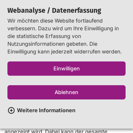
Webanalyse / Datenerfassung
Wir möchten diese Website fortlaufend
Suchen
verbessern. Dazu wird um Ihre Einwilligung in
die statistische Erfassung von
Nutzungsinformationen gebeten. Die
Startseite
Info
...
Glossar
Einwilligung kann jederzeit widerrufen werden.
Einwilligen
Screenshot
"Screenshot" ist die englische
Ablehnen
Bezeichnung für ein Bildschirmfoto. Ein
Screenshot erstellt ein Abbild des
Weitere Informationen
Inhaltes, der zum Zeitpunkt der
Aufnahme auf einem Bildschirm
angezeigt wird. Dabei kann der gesamte