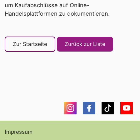
um Kaufabschlüsse auf Online-
Handelsplattformen zu dokumentieren.
Zur Startseite
Zurück zur Liste
Instagram
Facebook
Tiktok
You
Impressum