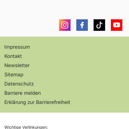
Instagram
Facebook
Tiktok
You
Impressum
Kontakt
Newsletter
Sitemap
Datenschutz
Barriere melden
Erklärung zur Barrierefreiheit
Wichtige Verlinkungen: