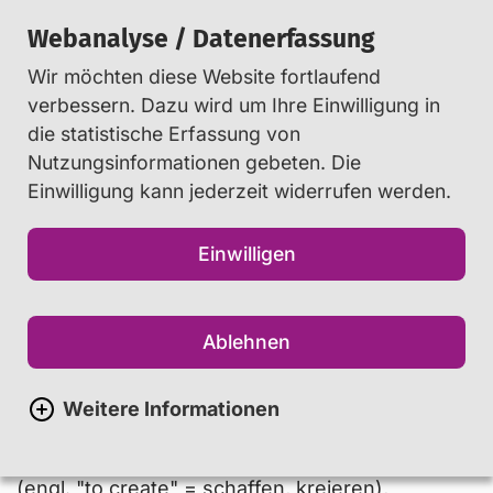
Webanalyse / Datenerfassung
Wir möchten diese Website fortlaufend
Suchen
verbessern. Dazu wird um Ihre Einwilligung in
die statistische Erfassung von
Nutzungsinformationen gebeten. Die
Startseite
Info
...
Glossar
Einwilligung kann jederzeit widerrufen werden.
Einwilligen
Content Creator
Der englische Begriff "Content"
Ablehnen
bedeutet schlicht
Inhalt
und wird
vermehrt bei Internet-Angeboten
Weitere Informationen
benutzt. Personen, die multimediale und
insbesondere digitale Inhalte erschaffen
(engl. "to create" = schaffen, kreieren),