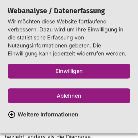
Webanalyse / Datenerfassung
Wir möchten diese Website fortlaufend
Suchen
verbessern. Dazu wird um Ihre Einwilligung in
die statistische Erfassung von
Nutzungsinformationen gebeten. Die
Startseite
Info
...
Glossar
Einwilligung kann jederzeit widerrufen werden.
Einwilligen
Computerspiel- oder
internetbezogene
Ablehnen
Störung
Weitere Informationen
Die Begrifflichkeit der „computerspiel-
oder internetbezogenen Störung“
bezieht, anders als die Diagnose