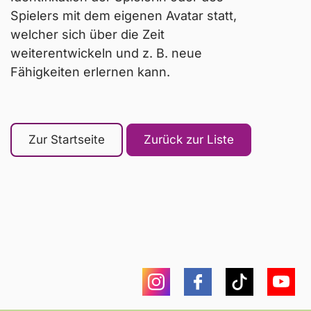
Spielers mit dem eigenen Avatar statt,
welcher sich über die Zeit
weiterentwickeln und z. B. neue
Fähigkeiten erlernen kann.
Zur Startseite
Zurück zur Liste
Instagram
Facebook
Tiktok
You