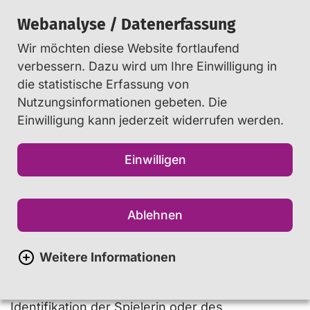
Webanalyse / Datenerfassung
Wir möchten diese Website fortlaufend
Suchen
verbessern. Dazu wird um Ihre Einwilligung in
die statistische Erfassung von
Nutzungsinformationen gebeten. Die
Startseite
Info
...
Glossar
Einwilligung kann jederzeit widerrufen werden.
Einwilligen
Avatar
Ein Avatar ist eine virtuelle Figur, die in
Ablehnen
Videospielen ausgewählt oder selbst
kreiert wird und mit welcher das Spiel
Weitere Informationen
bestritten wird. Durch längeres Spielen
findet häufig eine ausgeprägte
Identifikation der Spielerin oder des