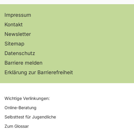
Impressum
Newsletter
Kontakt
Newsletter
Für Lehr- und Fachkräfte: Alles Wichtige
Sitemap
rund um die gesunde Mediennutzung von
Jugendlichen. Bleiben Sie mit dem
Datenschutz
halbjährlich erscheinenden Newsletter
Barriere melden
informiert.
Erklärung zur Barrierefreiheit
Mehr erfahren
Wichtige Verlinkungen:
Online-Beratung
Selbsttest für Jugendliche
Zum Glossar