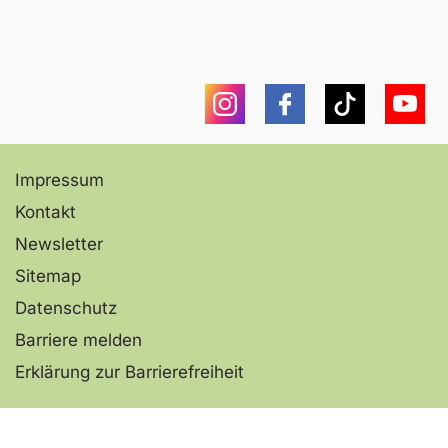
Instagram
Facebook
Tiktok
You
Impressum
Kontakt
Newsletter
Sitemap
Datenschutz
Barriere melden
Erklärung zur Barrierefreiheit
Nachricht über das
Kontaktformular