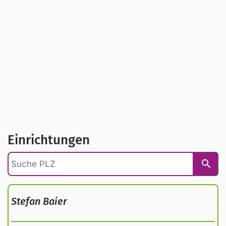
Geben Sie in das Feld unterhalb der Karte eine
Postleitzahl (PLZ) oder Ortsnamen ein, und es
werden Ihnen die Beratungsstellen in der Nähe
angezeigt. Oder Sie nutzen die interaktive Karte,
in welcher alle Beratungsstellen zu finden sind.
Einrichtungen
Stefan Baier