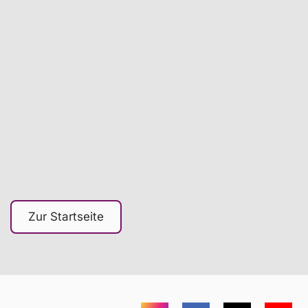
Für wen ist die Online-Beratung
geeignet?
Wie kannst du teilnehmen?
Wie kann dich die Online-Beratung
unterstützen?
Zur Startseite
Welche Infos erhält dein Coach
über dich?