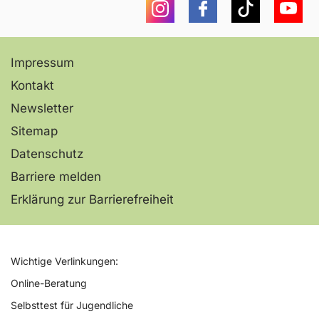
Wie lang dauert die Beratung?
Instagram
Facebook
Tiktok
You
Welche Vorteile hat die Online-
Impressum
Beratung?
Kontakt
Newsletter
Sitemap
Datenschutz
Barriere melden
Erklärung zur Barrierefreiheit
Wichtige Verlinkungen:
Online-Beratung
Selbsttest für Jugendliche